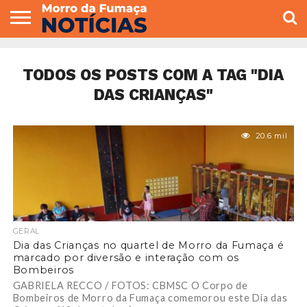
COLUNISTAS
VARIEDADES
ECONOMIA
POLITICA
ESPORTE
CÂMARA DE
GERAL
CONTATO
VEREADORES
TODOS OS POSTS COM A TAG "DIA
DAS CRIANÇAS"
20.6 mil
GERAL
Dia das Crianças no quartel de Morro da Fumaça é
marcado por diversão e interação com os
Bombeiros
GABRIELA RECCO / FOTOS: CBMSC O Corpo de
Bombeiros de Morro da Fumaça comemorou este Dia das