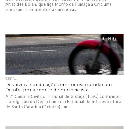
Aristides Bolan, que liga Morro da Fumaça a Criciúma,
precisam ficar atentos a uma nova...
36.8 mil
GERAL
Desníveis e ondulações em rodovia condenam
Deinfra por acidente de motociclista
A 2ª Câmara Civil do Tribunal de Justiça (TJSC) confirmou
a obrigação do Departamento Estadual de Infraestrutura
de Santa Catarina (Deinfra) em...