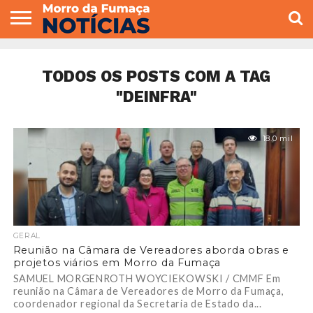
COLUNISTAS
VARIEDADES
ECONOMIA
POLITICA
ESPORTE
CÂMARA DE
GERAL
CONTATO
VEREADORES
TODOS OS POSTS COM A TAG
"DEINFRA"
18.0 mil
GERAL
Reunião na Câmara de Vereadores aborda obras e
projetos viários em Morro da Fumaça
SAMUEL MORGENROTH WOYCIEKOWSKI / CMMF Em
reunião na Câmara de Vereadores de Morro da Fumaça,
coordenador regional da Secretaria de Estado da...