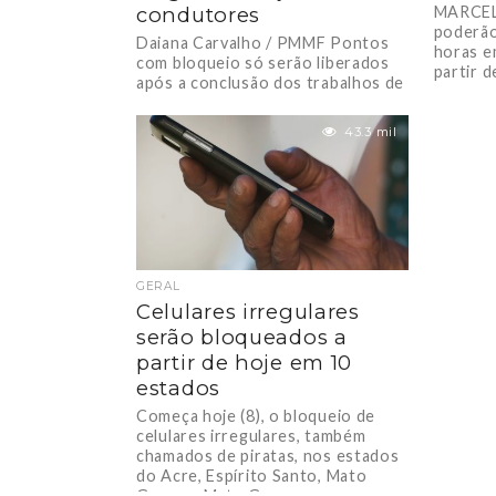
condutores
MARCEL
poderão
Daiana Carvalho / PMMF Pontos
horas e
com bloqueio só serão liberados
partir de
após a conclusão dos trabalhos de
recuperação. Em função dos
impactos gerados...
43.3 mil
GERAL
Celulares irregulares
serão bloqueados a
partir de hoje em 10
estados
Começa hoje (8), o bloqueio de
celulares irregulares, também
chamados de piratas, nos estados
do Acre, Espírito Santo, Mato
Grosso, Mato Grosso...