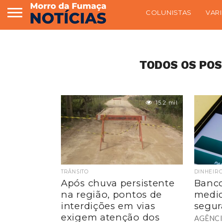
COLUNISTAS
VAR
TODOS OS POS
15.2 mil
TRÂNSITO
DINHEIR
Após chuva persistente
Banco
na região, pontos de
medid
interdições em vias
segur
exigem atenção dos
AGÊNCI