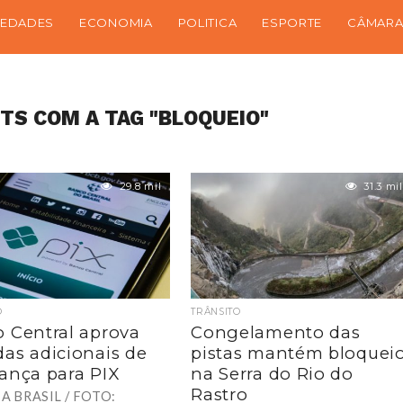
IEDADES
ECONOMIA
POLITICA
ESPORTE
CÂMARA
TS COM A TAG "BLOQUEIO"
29.8 mil
31.3 mil
O
TRÂNSITO
 Central aprova
Congelamento das
as adicionais de
pistas mantém bloquei
ança para PIX
na Serra do Rio do
Rastro
A BRASIL / FOTO: