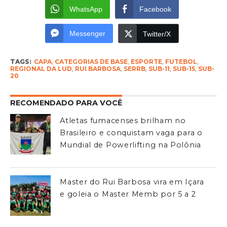
WhatsApp
Facebook
Messenger
Twitter/X
TAGS:
CAPA
,
CATEGORIAS DE BASE
,
ESPORTE
,
FUTEBOL
,
REGIONAL DA LUD
,
RUI BARBOSA
,
SERRB
,
SUB-11
,
SUB-15
,
SUB-
20
RECOMENDADO PARA VOCÊ
Atletas fumacenses brilham no
Brasileiro e conquistam vaga para o
Mundial de Powerlifting na Polônia
Master do Rui Barbosa vira em Içara
e goleia o Master Memb por 5 a 2