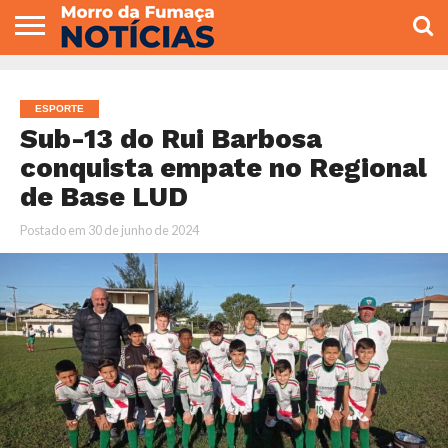
COLUNISTAS
VARIEDADES
ECONOMIA
POLITICA
ESPORTE
CÂMARA DE
GERAL
CONTATO
VEREADORES
ESPORTE
Sub-13 do Rui Barbosa
conquista empate no Regional
de Base LUD
Postado em
30 de junho de 2024