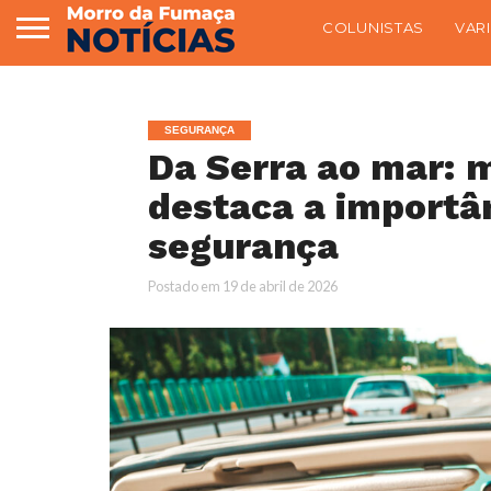
COLUNISTAS
VAR
SEGURANÇA
Da Serra ao mar: m
destaca a importân
segurança
Postado em
19 de abril de 2026