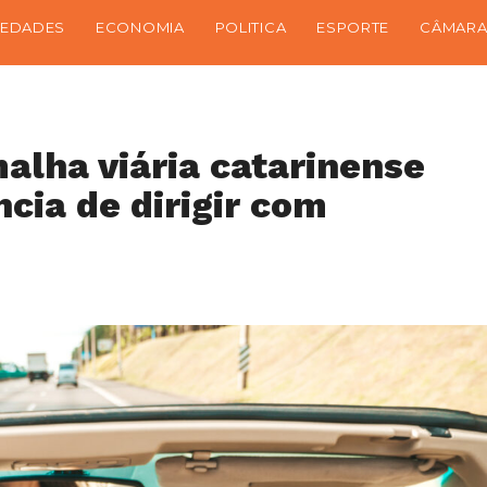
IEDADES
ECONOMIA
POLITICA
ESPORTE
CÂMARA
alha viária catarinense
cia de dirigir com