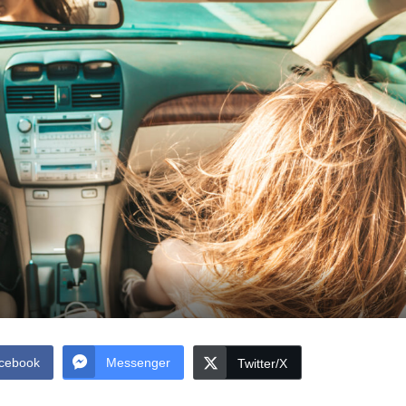
cebook
Messenger
Twitter/X