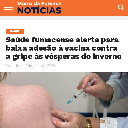
COLUNISTAS
VARIEDADES
ECONOMIA
POLITICA
ESPORTE
CÂMARA DE
GERAL
CONTATO
VEREADORES
SAÚDE
Saúde fumacense alerta para
baixa adesão à vacina contra
a gripe às vésperas do inverno
Postado em
2 de junho de 2026