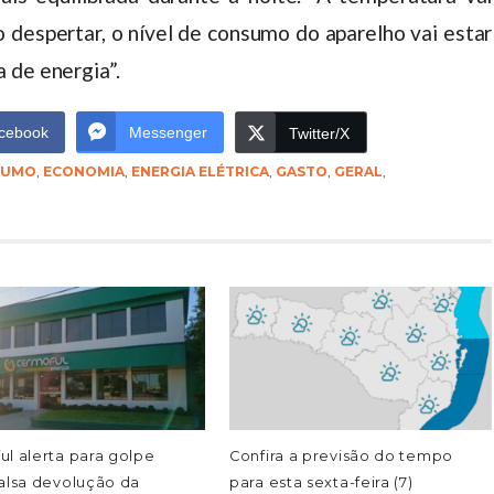
 despertar, o nível de consumo do aparelho vai estar
 de energia”.
cebook
Messenger
Twitter/X
SUMO
,
ECONOMIA
,
ENERGIA ELÉTRICA
,
GASTO
,
GERAL
,
l alerta para golpe
Confira a previsão do tempo
alsa devolução da
para esta sexta-feira (7)