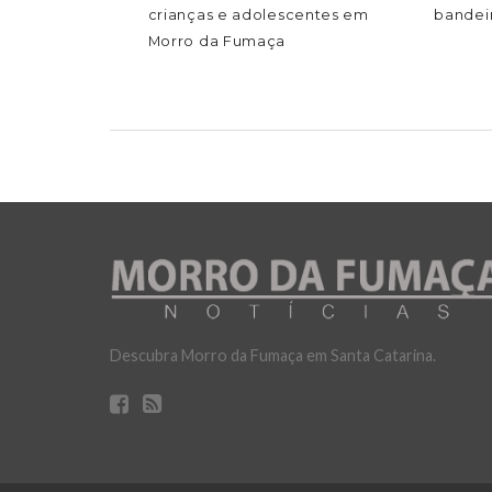
crianças e adolescentes em
bandeir
Morro da Fumaça
Descubra Morro da Fumaça em Santa Catarina.