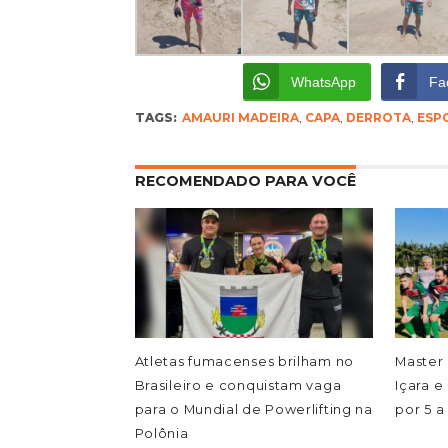
WhatsApp
Fa
TAGS:
AMAURI MADEIRA
,
CAPA
,
DERROTA
,
ESP
RECOMENDADO PARA VOCÊ
Atletas fumacenses brilham no
Master 
Brasileiro e conquistam vaga
Içara e
para o Mundial de Powerlifting na
por 5 a
Polônia