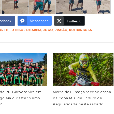
cebook
Messenger
Twitter/X
ORTE
,
FUTEBOL DE AREIA
,
JOGO
,
PRAIÃO
,
RUI BARBOSA
do Rui Barbosa vira em
Morro da Fumaça recebe etapa
 goleia o Master Memb
da Copa MTC de Enduro de
 2
Regularidade neste sábado