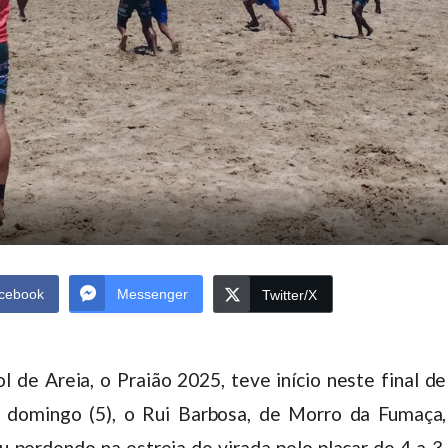
cebook
Messenger
Twitter/X
 de Areia, o Praião 2025, teve início neste final de
 domingo (5), o Rui Barbosa, de Morro da Fumaça,
u perdendo na estreia de virada pelo placar de 4 a 3.