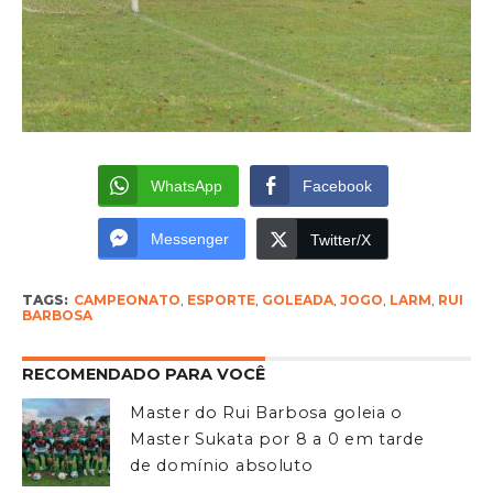
WhatsApp
Facebook
Messenger
Twitter/X
TAGS:
CAMPEONATO
,
ESPORTE
,
GOLEADA
,
JOGO
,
LARM
,
RUI
BARBOSA
RECOMENDADO PARA VOCÊ
Master do Rui Barbosa goleia o
Master Sukata por 8 a 0 em tarde
de domínio absoluto