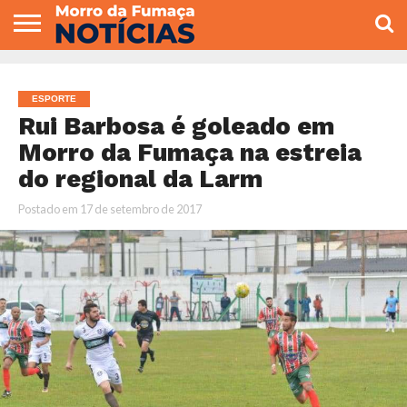
COLUNISTAS
VARIEDADES
ECONOMIA
POLITICA
ESPORTE
CÂMARA DE
GERAL
CONTATO
VEREADORES
ESPORTE
Rui Barbosa é goleado em
Morro da Fumaça na estreia
do regional da Larm
Postado em
17 de setembro de 2017