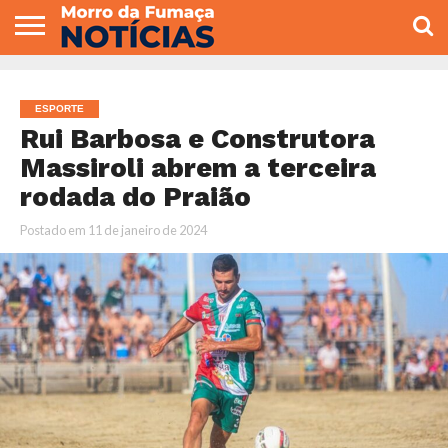
COLUNISTAS
VARIEDADES
ECONOMIA
POLITICA
ESPORTE
CÂMARA DE
GERAL
CONTATO
VEREADORES
ESPORTE
Rui Barbosa e Construtora
Massiroli abrem a terceira
rodada do Praião
Postado em
11 de janeiro de 2024