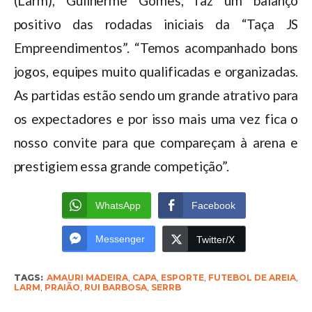
(Larm), Guilherme Gomes, faz um balanço
positivo das rodadas iniciais da “Taça JS
Empreendimentos”. “Temos acompanhado bons
jogos, equipes muito qualificadas e organizadas.
As partidas estão sendo um grande atrativo para
os expectadores e por isso mais uma vez fica o
nosso convite para que compareçam à arena e
prestigiem essa grande competição”.
WhatsApp
Facebook
Messenger
Twitter/X
TAGS:
AMAURI MADEIRA
,
CAPA
,
ESPORTE
,
FUTEBOL DE AREIA
,
LARM
,
PRAIÃO
,
RUI BARBOSA
,
SERRB