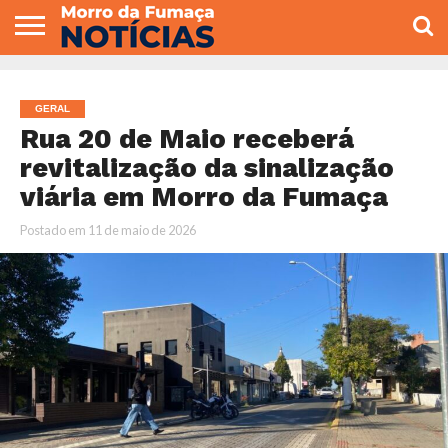
COLUNISTAS
VARIEDADES
ECONOMIA
POLITICA
ESPORTE
CÂMARA DE
GERAL
CONTATO
VEREADORES
GERAL
Rua 20 de Maio receberá
revitalização da sinalização
viária em Morro da Fumaça
Postado em
11 de maio de 2026