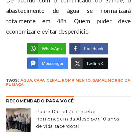
De acordo com o comunicado do Samae, o
abastecimento de água se normalizará
totalmente em 48h. Quem puder deve
economizar e evitar desperdício.
WhatsApp
Facebook
Messenger
Twitter/X
TAGS:
ÁGUA
,
CAPA
,
GERAL
,
ROMPIMENTO
,
SAMAE MORRO DA
FUMAÇA
RECOMENDADO PARA VOCÊ
Padre Daniel Zilli recebe
homenagem da Alesc por 10 anos
de vida sacerdotal