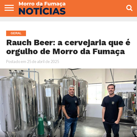
COLUNISTAS
VARIEDADES
ECONOMIA
POLITICA
ESPORTE
CÂMARA DE
GERAL
CONTATO
VEREADORES
GERAL
Rauch Beer: a cervejaria que é
orgulho de Morro da Fumaça
Postado em
25 de abril de 2025