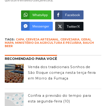
que ocorre em Bento Gonçalves (RS).
WhatsApp
Facebook
Messenger
Twitter/X
TAGS:
CAPA
,
CERVEJA ARTESANAL
,
CERVEJARIA
,
GERAL
,
MAPA
,
MINISTÉRIO DA AGRICULTURA E PECUÁRIA
,
RAUCH
BEER
RECOMENDADO PARA VOCÊ
Venda dos tradicionais Sonhos de
São Roque começa nesta terça-feira
em Morro da Fumaça
Confira a previsão do tempo para
esta segunda-feira (10)