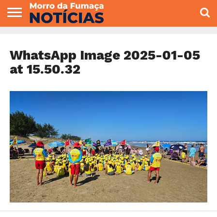
COLUNISTAS
VARIEDADES
ECONOMIA
POLITICA
ESPORTE
CÂMARA DE
GERAL
CONTATO
VEREADORES
WhatsApp Image 2025-01-05
at 15.50.32