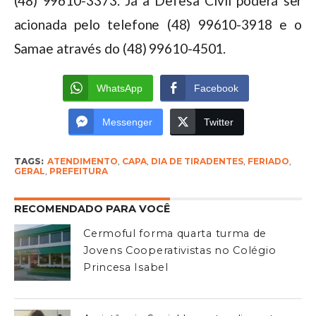
(48) 99610-3373. Já a Defesa Civil poderá ser
acionada pelo telefone (48) 99610-3918 e o
Samae através do (48) 99610-4501.
WhatsApp
Facebook
Messenger
Twitter
TAGS:
ATENDIMENTO
,
CAPA
,
DIA DE TIRADENTES
,
FERIADO
,
GERAL
,
PREFEITURA
RECOMENDADO PARA VOCÊ
Cermoful forma quarta turma de
Jovens Cooperativistas no Colégio
Princesa Isabel