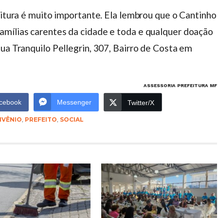
eitura é muito importante. Ela lembrou que o Cantinho
amílias carentes da cidade e toda e qualquer doação
ua Tranquilo Pellegrin, 307, Bairro de Costa em
ASSESSORIA PREFEITURA MF
cebook
Messenger
Twitter/X
VÊNIO
,
PREFEITO
,
SOCIAL