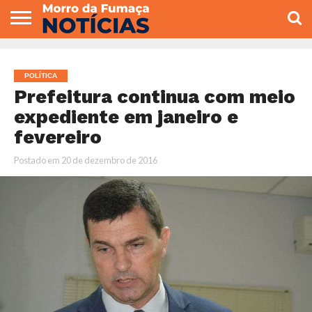
COLUNISTAS
VARIEDADES
ECONOMIA
POLITICA
ESPORTE
CÂMARA DE
GERAL
CONTATO
VEREADORES
POLÍTICA
Prefeitura continua com meio
expediente em janeiro e
fevereiro
Postado em
20 de dezembro de 2016