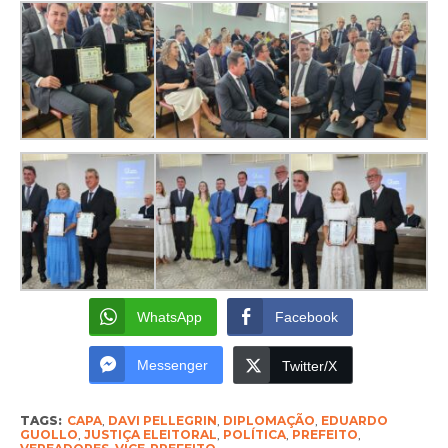
WhatsApp
Facebook
Messenger
Twitter/X
TAGS:
CAPA
,
DAVI PELLEGRIN
,
DIPLOMAÇÃO
,
EDUARDO
GUOLLO
,
JUSTIÇA ELEITORAL
,
POLÍTICA
,
PREFEITO
,