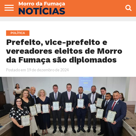
COLUNISTAS
VARIEDADES
ECONOMIA
POLITICA
ESPORTE
CÂMARA DE
GERAL
CONTATO
VEREADORES
POLÍTICA
Prefeito, vice-prefeito e
vereadores eleitos de Morro
da Fumaça são diplomados
Postado em
19 de dezembro de 2024