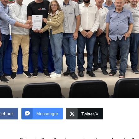
cebook
Messenger
Twitter/X