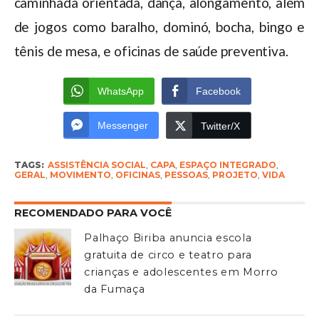
caminhada orientada, dança, alongamento, além
de jogos como baralho, dominó, bocha, bingo e
tênis de mesa, e oficinas de saúde preventiva.
WhatsApp
Facebook
Messenger
Twitter/X
TAGS:
ASSISTÊNCIA SOCIAL
,
CAPA
,
ESPAÇO INTEGRADO
,
GERAL
,
MOVIMENTO
,
OFICINAS
,
PESSOAS
,
PROJETO
,
VIDA
RECOMENDADO PARA VOCÊ
Palhaço Biriba anuncia escola
gratuita de circo e teatro para
crianças e adolescentes em Morro
da Fumaça