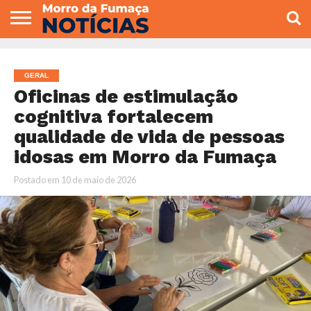
COLUNISTAS
VARIEDADES
ECONOMIA
POLITICA
ESPORTE
CÂMARA DE
GERAL
CONTATO
VEREADORES
GERAL
Oficinas de estimulação
cognitiva fortalecem
qualidade de vida de pessoas
idosas em Morro da Fumaça
Postado em
10 de maio de 2026