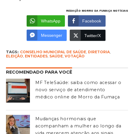
REDAÇÃO MORRO DA FUMAÇA NOTÍCIAS
WhatsApp
Facebook
Messenger
Twitter/X
TAGS:
CONSELHO MUNICIPAL DE SAÚDE
,
DIRETORIA
,
ELEIÇÃO
,
ENTIDADES
,
SAÚDE
,
VOTAÇÃO
RECOMENDADO PARA VOCÊ
MF TeleSaúde: saiba como acessar o
novo serviço de atendimento
médico online de Morro da Fumaça
Mudanças hormonais que
acompanham a mulher ao longo da
vida merecem atenção aos sinais