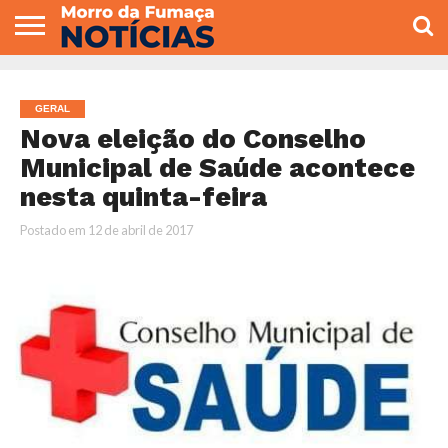
COLUNISTAS
VARIEDADES
ECONOMIA
POLITICA
ESPORTE
CÂMARA DE
GERAL
CONTATO
VEREADORES
GERAL
Nova eleição do Conselho
Municipal de Saúde acontece
nesta quinta-feira
Postado em
12 de abril de 2017