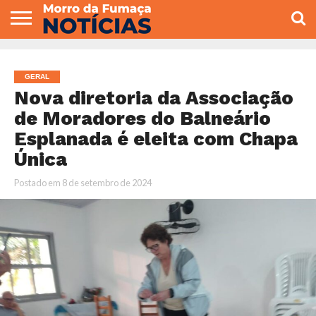
COLUNISTAS
VARIEDADES
ECONOMIA
POLITICA
ESPORTE
CÂMARA DE
GERAL
CONTATO
VEREADORES
GERAL
Nova diretoria da Associação
de Moradores do Balneário
Esplanada é eleita com Chapa
Única
Postado em
8 de setembro de 2024