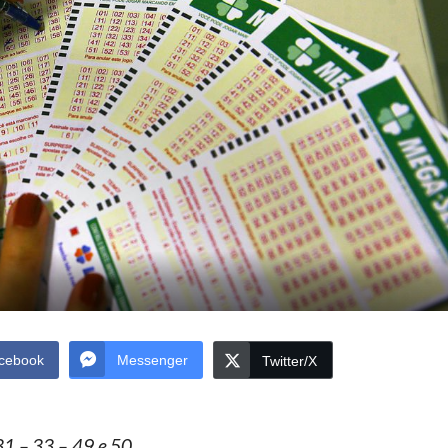
cebook
Messenger
Twitter/X
1 – 33 – 49 e 50.