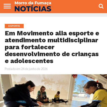
COLUNISTAS
VARIEDADES
ECONOMIA
POLITICA
ESPORTE
CÂMARA DE
GERAL
CONTATO
VEREADORES
ESPORTE
Em Movimento alia esporte e
atendimento multidisciplinar
para fortalecer
desenvolvimento de crianças
e adolescentes
Postado em
24 de junho de 2026