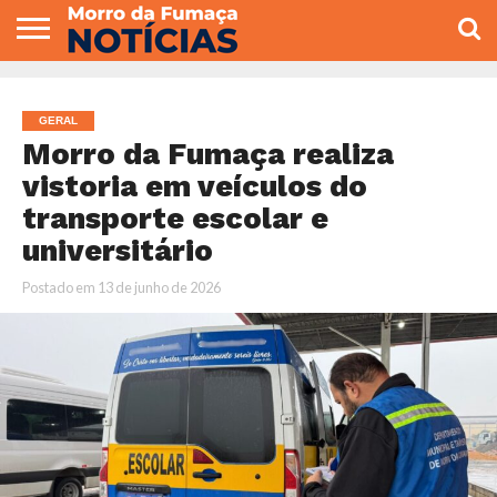
COLUNISTAS
VARIEDADES
ECONOMIA
POLITICA
ESPORTE
CÂMARA DE
GERAL
CONTATO
VEREADORES
GERAL
Morro da Fumaça realiza
vistoria em veículos do
transporte escolar e
universitário
Postado em
13 de junho de 2026