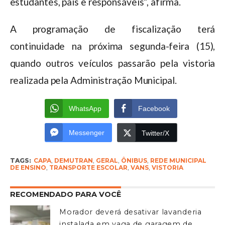
estudantes, pais e responsáveis”, afirma.
A programação de fiscalização terá
continuidade na próxima segunda-feira (15),
quando outros veículos passarão pela vistoria
realizada pela Administração Municipal.
WhatsApp
Facebook
Messenger
Twitter/X
TAGS:
CAPA
,
DEMUTRAN
,
GERAL
,
ÔNIBUS
,
REDE MUNICIPAL
DE ENSINO
,
TRANSPORTE ESCOLAR
,
VANS
,
VISTORIA
RECOMENDADO PARA VOCÊ
Morador deverá desativar lavanderia
instalada em vaga de garagem de