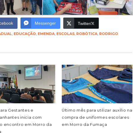
cebook
Messenger
Twitter/X
ADUAL
,
EDUCAÇÃO
,
EMENDA
,
ESCOLAS
,
ROBÓTICA
,
RODRIGO
ara Gestantes e
Último mês para utilizar auxílio na
nhantes inicia com
compra de uniformes escolares
ro encontro em Morro da
em Morro da Fumaça
a