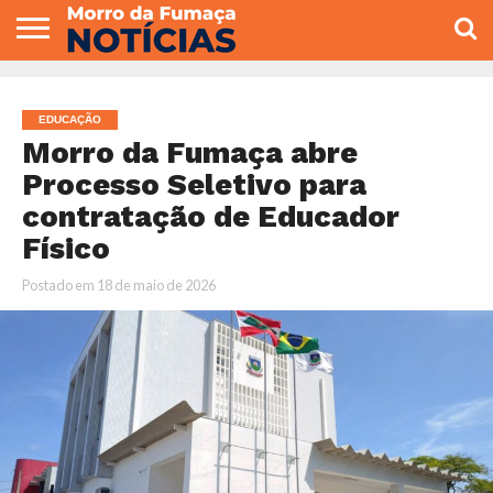
COLUNISTAS
VARIEDADES
ECONOMIA
POLITICA
ESPORTE
CÂMARA DE
GERAL
CONTATO
VEREADORES
EDUCAÇÃO
Morro da Fumaça abre
Processo Seletivo para
contratação de Educador
Físico
Postado em
18 de maio de 2026