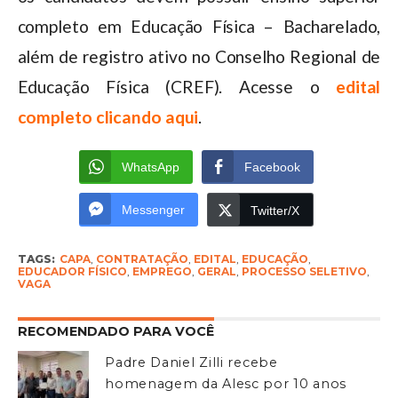
completo em Educação Física – Bacharelado,
além de registro ativo no Conselho Regional de
Educação Física (CREF). Acesse o
edital
completo clicando aqui
.
WhatsApp
Facebook
Messenger
Twitter/X
TAGS:
CAPA
,
CONTRATAÇÃO
,
EDITAL
,
EDUCAÇÃO
,
EDUCADOR FÍSICO
,
EMPREGO
,
GERAL
,
PROCESSO SELETIVO
,
VAGA
RECOMENDADO PARA VOCÊ
Padre Daniel Zilli recebe
homenagem da Alesc por 10 anos