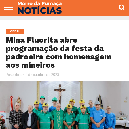
COLUNISTAS
VARIEDADES
ECONOMIA
POLITICA
ESPORTE
CÂMARA DE
GERAL
CONTATO
VEREADORES
GERAL
Mina Fluorita abre
programação da festa da
padroeira com homenagem
aos mineiros
Postado em
2 de outubro de 2023