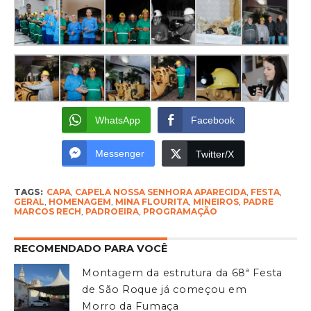
WhatsApp
Facebook
Messenger
Twitter/X
TAGS:
CAPA
,
CAPELA NOSSA SENHORA APARECIDA
,
FESTA
,
GERAL
,
HOMENAGEM
,
MINA FLOURITA
,
MINEIROS
,
PADRE
MARCOS RECH
,
PADROEIRA
,
PROGRAMAÇÃO
RECOMENDADO PARA VOCÊ
Montagem da estrutura da 68ª Festa
de São Roque já começou em
Morro da Fumaça