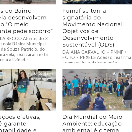
s do Bairro
Fumaf se torna
ela desenvolvem
signatária do
to “O meio
Movimento Nacional
nte pede socorro”
Objetivos de
Desenvolvimento
LA RECCO Alunos do 3º
Escola Básica Municipal
Sustentável (ODS)
 de Souza Patrício, do
DAIANA CARVALHO – PMMF /
raziela, realizaram esta
FOTO – PEXELS Adesão reafirma
uma atividade...
compromisso da Fundação
Municipal de Meio Ambiente
fumacense com a promoção de...
22.5 mil
14.9 mil
ções efetivas,
Dia Mundial do Meio
 garante
Ambiente: educação
ntabilidade e
ambiental é o tema