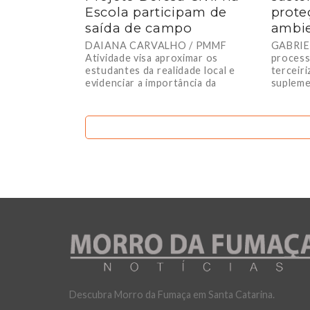
Escola participam de
prote
saída de campo
ambi
DAIANA CARVALHO / PMMF
GABRIE
Atividade visa aproximar os
process
estudantes da realidade local e
terceir
evidenciar a importância da
supleme
preservação ambiental para a
Morro d
prevenção...
comprom
Descubra Morro da Fumaça em Santa Catarina.