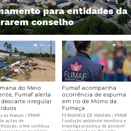
amento para entidades da
egrarem conselho
16.6 mil
15.6 mil
emana do Meio
Fumaf acompanha
nte, Fumaf alerta
ocorrência de espuma
 descarte irregular
em rio de Morro da
síduos
Fumaça
da de Maman / PMMF
FERNANDA DE MAMAN / PMMF
de ações de
Fundação ambiental monitora e
ntização, crime continua
investiga presença de possível