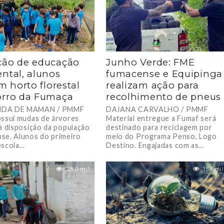
ção de educação
Junho Verde: FME
ntal, alunos
fumacense e Equipinga
am horto florestal
realizam ação para
rro da Fumaça
recolhimento de pneus
DA DE MAMAN / PMMF
DAIANA CARVALHO / PMMF
ossui mudas de árvores
Material entregue a Fumaf será
 à disposição da população
destinado para reciclagem por
se. Alunos do primeiro
meio do Programa Penso, Logo
scola...
Destino. Engajadas com as...
25.0 mil
15.1 mil