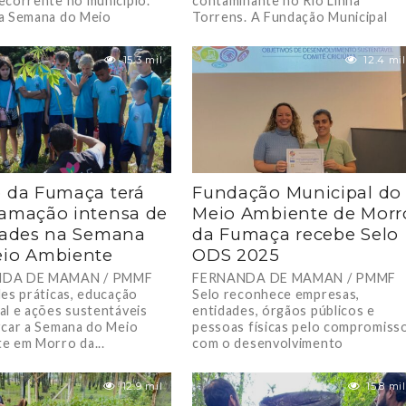
ecorrente no município.
contaminante no Rio Linha
a Semana do Meio
Torrens. A Fundação Municipal
,...
do...
15.3 mil
12.4 mil
 da Fumaça terá
Fundação Municipal do
amação intensa de
Meio Ambiente de Morr
dades na Semana
da Fumaça recebe Selo
eio Ambiente
ODS 2025
DA DE MAMAN / PMMF
FERNANDA DE MAMAN / PMMF
des práticas, educação
Selo reconhece empresas,
al e ações sustentáveis
entidades, órgãos públicos e
rcar a Semana do Meio
pessoas físicas pelo compromiss
e em Morro da...
com o desenvolvimento
sustentável. A Fundação...
12.9 mil
15.8 mil