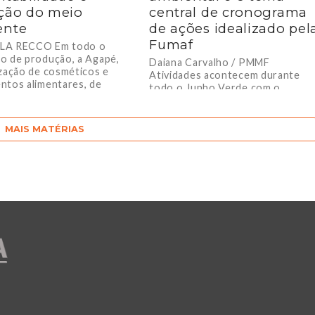
ção do meio
central de cronograma
ente
de ações idealizado pel
Fumaf
LA RECCO Em todo o
o de produção, a Agapé,
Daiana Carvalho / PMMF
ização de cosméticos e
Atividades acontecem durante
ntos alimentares, de
todo o Junho Verde com o
a Fumaça, está
objetivo de envolver a comunida
etida...
nas ações voltadas à...
MAIS MATÉRIAS