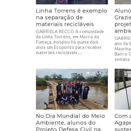
Linha Torrens é exemplo
Aluno
na separação de
Grazi
materiais recicláveis
proje
ambie
GABRIELA RECCO A comunidade
de Linha Torrens, em Morro da
GABRIE
Fumaça, instalou há quase dois
ano da 
anos um Ecoponto para receber
Maurina
materiais recicláveis....
Bairro G
semana 
17.5 mil
No Dia Mundial do Meio
Com a
Ambiente, alunos do
Agapé
Projeto Defesa Civil na
suste