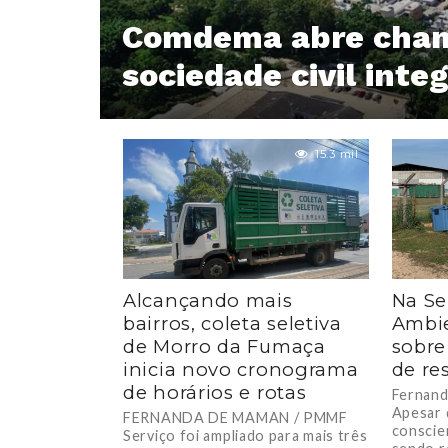
Comdema abre cham
sociedade civil int
15.3 mil
Alcançando mais
Na S
bairros, coleta seletiva
Ambie
de Morro da Fumaça
sobre
inicia novo cronograma
de re
de horários e rotas
Fernan
Apesar 
FERNANDA DE MAMAN / PMMF
conscie
Serviço foi ampliado para mais três