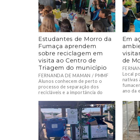
Estudantes de Morro da
Em a
Fumaça aprendem
ambie
sobre reciclagem em
visit
visita ao Centro de
de Mo
Triagem do município
FERNAN
Local p
FERNANDA DE MAMAN / PMMF
nativas
Alunos conhecem de perto o
fumacen
processo de separação dos
ano da e
recicláveis e a importância do
descarte correto de...
22.4 mil