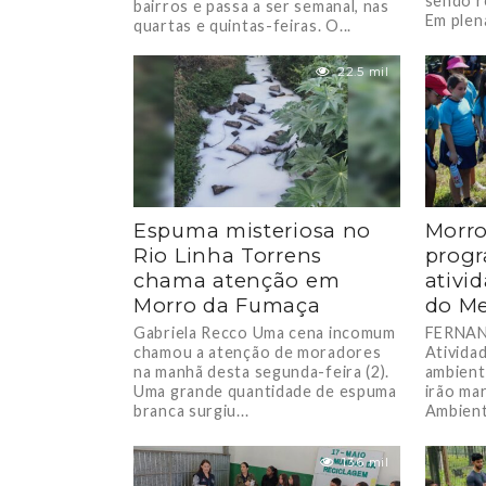
sendo r
bairros e passa a ser semanal, nas
Em plen
quartas e quintas-feiras. O...
Ambiente
22.5 mil
Espuma misteriosa no
Morro
Rio Linha Torrens
progr
chama atenção em
ativi
Morro da Fumaça
do M
Gabriela Recco Uma cena incomum
FERNAN
chamou a atenção de moradores
Ativida
na manhã desta segunda-feira (2).
ambient
Uma grande quantidade de espuma
irão ma
branca surgiu...
Ambient
13.6 mil