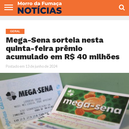
COLUNISTAS
VARIEDADES
ECONOMIA
POLITICA
ESPORTE
CÂMARA DE
GERAL
CONTATO
VEREADORES
GERAL
Mega-Sena sorteia nesta
quinta-feira prêmio
acumulado em R$ 40 milhões
Postado em
13 de junho de 2024