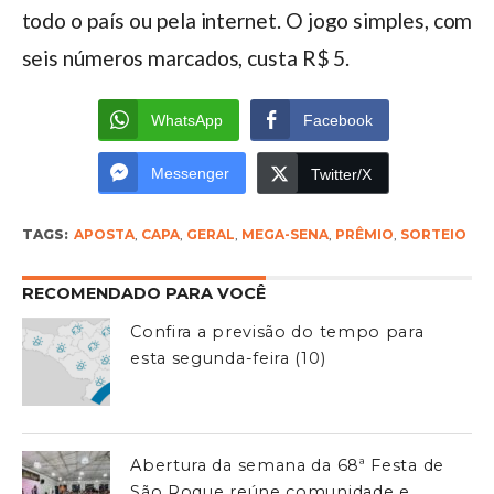
todo o país ou pela internet. O jogo simples, com
seis números marcados, custa R$ 5.
WhatsApp
Facebook
Messenger
Twitter/X
TAGS:
APOSTA
,
CAPA
,
GERAL
,
MEGA-SENA
,
PRÊMIO
,
SORTEIO
RECOMENDADO PARA VOCÊ
Confira a previsão do tempo para
esta segunda-feira (10)
Abertura da semana da 68ª Festa de
São Roque reúne comunidade e