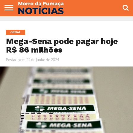
COLUNISTAS
VARIEDADES
ECONOMIA
POLITICA
ESPORTE
CÂMARA DE
GERAL
CONTATO
VEREADORES
GERAL
Mega-Sena pode pagar hoje
R$ 86 milhões
Postado em
22 de junho de 2024