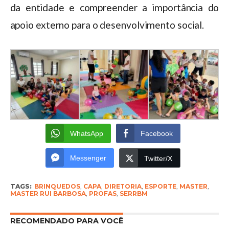
da entidade e compreender a importância do
apoio externo para o desenvolvimento social.
WhatsApp
Facebook
Messenger
Twitter/X
TAGS:
BRINQUEDOS
,
CAPA
,
DIRETORIA
,
ESPORTE
,
MASTER
,
MASTER RUI BARBOSA
,
PROFAS
,
SERRBM
RECOMENDADO PARA VOCÊ