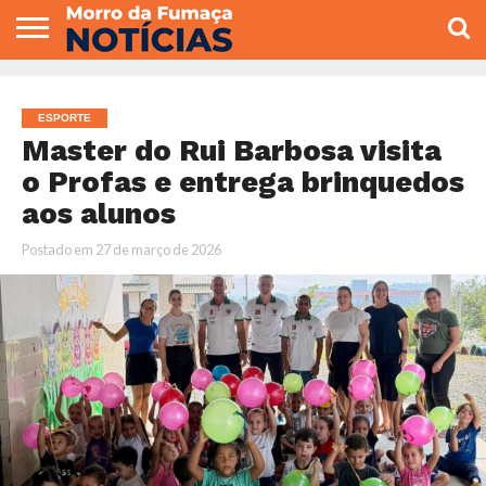
COLUNISTAS
VARIEDADES
ECONOMIA
POLITICA
ESPORTE
CÂMARA DE
GERAL
CONTATO
VEREADORES
ESPORTE
Master do Rui Barbosa visita
o Profas e entrega brinquedos
aos alunos
Postado em
27 de março de 2026