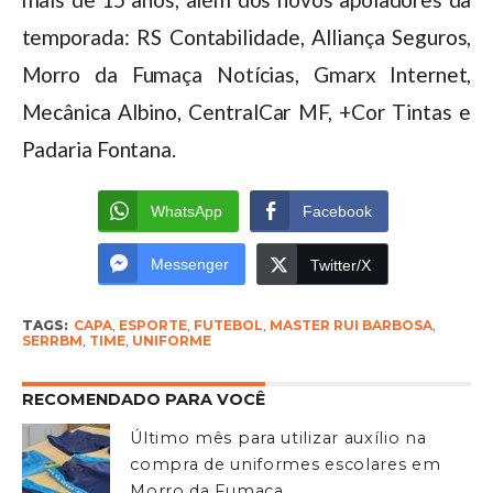
temporada: RS Contabilidade, Alliança Seguros,
Morro da Fumaça Notícias, Gmarx Internet,
Mecânica Albino, CentralCar MF, +Cor Tintas e
Padaria Fontana.
WhatsApp
Facebook
Messenger
Twitter/X
TAGS:
CAPA
,
ESPORTE
,
FUTEBOL
,
MASTER RUI BARBOSA
,
SERRBM
,
TIME
,
UNIFORME
RECOMENDADO PARA VOCÊ
Último mês para utilizar auxílio na
compra de uniformes escolares em
Morro da Fumaça