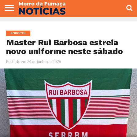
COLUNISTAS
VARIEDADES
ECONOMIA
POLITICA
ESPORTE
CÂMARA DE
GERAL
CONTATO
VEREADORES
ESPORTE
Master Rui Barbosa estreia
novo uniforme neste sábado
Postado em
24 de junho de 2026