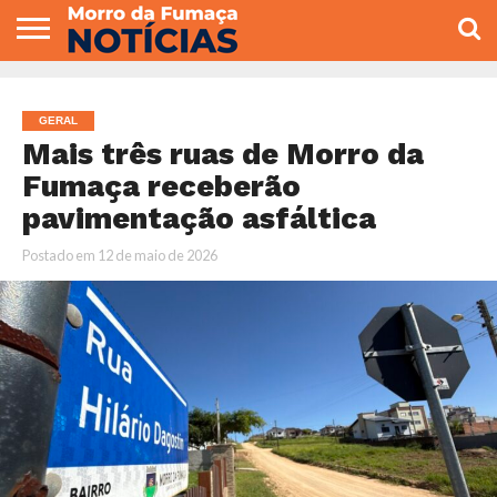
COLUNISTAS
VARIEDADES
ECONOMIA
POLITICA
ESPORTE
CÂMARA DE
GERAL
CONTATO
VEREADORES
GERAL
Mais três ruas de Morro da
Fumaça receberão
pavimentação asfáltica
Postado em
12 de maio de 2026