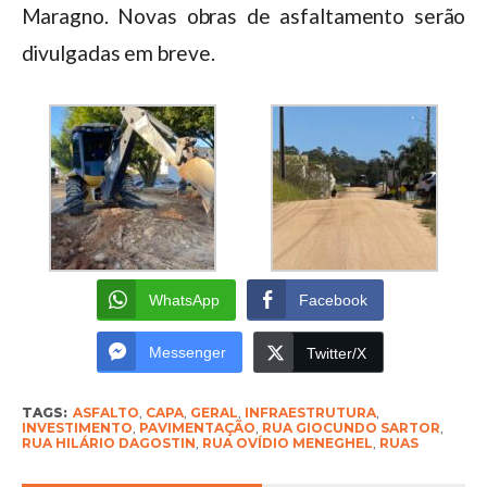
Maragno. Novas obras de asfaltamento serão
divulgadas em breve.
WhatsApp
Facebook
Messenger
Twitter/X
TAGS:
ASFALTO
,
CAPA
,
GERAL
,
INFRAESTRUTURA
,
INVESTIMENTO
,
PAVIMENTAÇÃO
,
RUA GIOCUNDO SARTOR
,
RUA HILÁRIO DAGOSTIN
,
RUA OVÍDIO MENEGHEL
,
RUAS