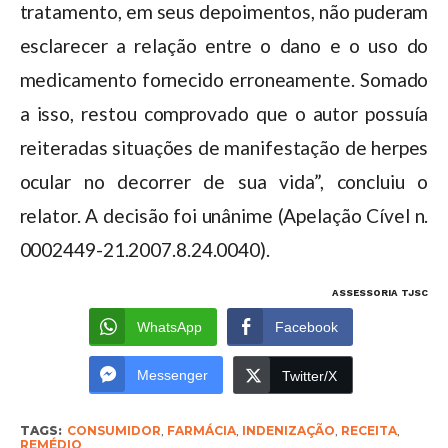
tratamento, em seus depoimentos, não puderam
esclarecer a relação entre o dano e o uso do
medicamento fornecido erroneamente. Somado
a isso, restou comprovado que o autor possuía
reiteradas situações de manifestação de herpes
ocular no decorrer de sua vida”, concluiu o
relator. A decisão foi unânime (Apelação Cível n.
0002449-21.2007.8.24.0040).
ASSESSORIA TJSC
WhatsApp
Facebook
Messenger
Twitter/X
TAGS:
CONSUMIDOR
,
FARMÁCIA
,
INDENIZAÇÃO
,
RECEITA
,
REMÉDIO