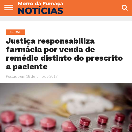
COLUNISTAS
VARIEDADES
ECONOMIA
POLITICA
ESPORTE
CÂMARA DE
GERAL
CONTATO
VEREADORES
GERAL
Justiça responsabiliza
farmácia por venda de
remédio distinto do prescrito
a paciente
Postado em
18 de julho de 2017