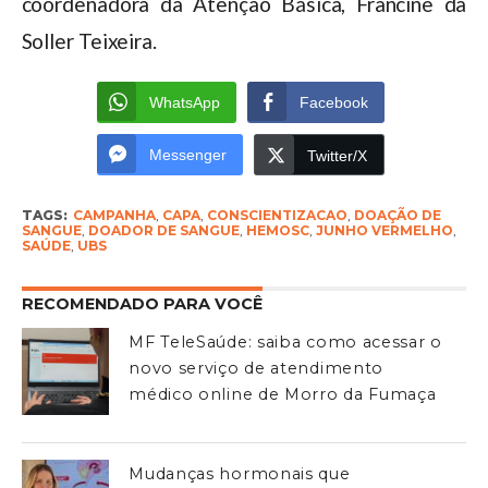
coordenadora da Atenção Básica, Francine da
Soller Teixeira.
WhatsApp
Facebook
Messenger
Twitter/X
TAGS:
CAMPANHA
,
CAPA
,
CONSCIENTIZACAO
,
DOAÇÃO DE
SANGUE
,
DOADOR DE SANGUE
,
HEMOSC
,
JUNHO VERMELHO
,
SAÚDE
,
UBS
RECOMENDADO PARA VOCÊ
MF TeleSaúde: saiba como acessar o
novo serviço de atendimento
médico online de Morro da Fumaça
Mudanças hormonais que