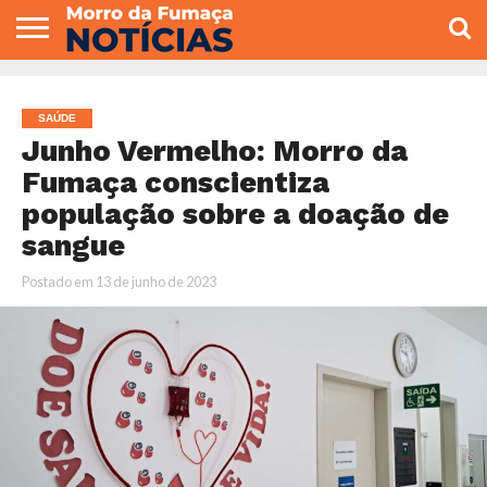
COLUNISTAS
VARIEDADES
ECONOMIA
POLITICA
ESPORTE
CÂMARA DE
GERAL
CONTATO
VEREADORES
SAÚDE
Junho Vermelho: Morro da
Fumaça conscientiza
população sobre a doação de
sangue
Postado em
13 de junho de 2023