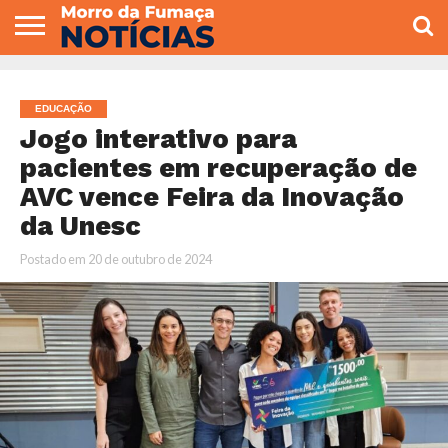
COLUNISTAS
VARIEDADES
ECONOMIA
POLITICA
ESPORTE
CÂMARA DE
GERAL
CONTATO
VEREADORES
EDUCAÇÃO
Jogo interativo para
pacientes em recuperação de
AVC vence Feira da Inovação
da Unesc
Postado em
20 de outubro de 2024