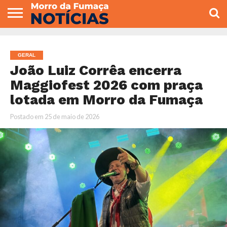
COLUNISTAS
VARIEDADES
ECONOMIA
POLITICA
ESPORTE
CÂMARA DE
GERAL
CONTATO
VEREADORES
GERAL
João Luiz Corrêa encerra
Maggiofest 2026 com praça
lotada em Morro da Fumaça
Postado em
25 de maio de 2026