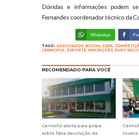
Dúvidas e informações podem se
Fernandes coordenador técnico da C
WhatsApp
Fa
TAGS:
ASSOCIADOS
,
BOCHA
,
CAPA
,
COMPETIÇ
CERMOFUL
,
ESPORTE
,
INSCRIÇÕES
,
RUDY RECC
RECOMENDADO PARA VOCÊ
Cermoful alerta para golpe
Cermof
sobre falsa devolução da
Jovens 