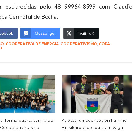
r esclarecidas pelo 48 99964-8599 com Claudio
opa Cermoful de Bocha.
cebook
Messenger
Twitter/X
ÃO
,
COOPERATIVA DE ENERGIA
,
COOPERATIVISMO
,
COPA
O
ul forma quarta turma de
Atletas fumacenses brilham no
Cooperativistas no
Brasileiro e conquistam vaga