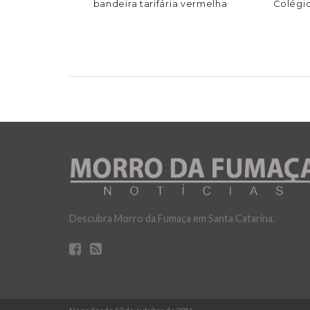
bandeira tarifária vermelha
Colégio
Descubra Morro da Fumaça em Santa Catarina.