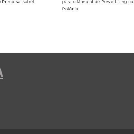
 Princesa Isabel
para o Mundial de Powerlifting na
Polônia