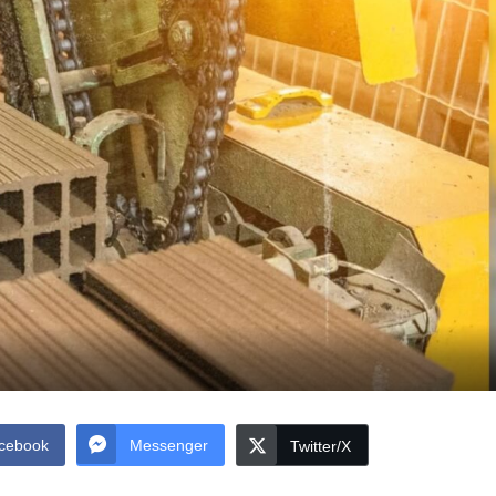
cebook
Messenger
Twitter/X