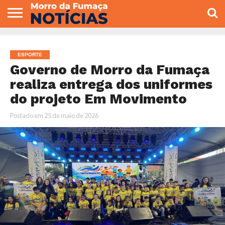
COLUNISTAS
VARIEDADES
ECONOMIA
POLITICA
ESPORTE
CÂMARA DE
GERAL
CONTATO
VEREADORES
ESPORTE
Governo de Morro da Fumaça
realiza entrega dos uniformes
do projeto Em Movimento
Postado em
25 de maio de 2026