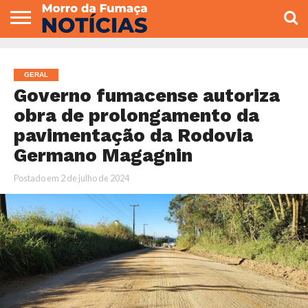
COLUNISTAS
VARIEDADES
ECONOMIA
POLITICA
ESPORTE
CÂMARA DE
GERAL
CONTATO
VEREADORES
GERAL
Governo fumacense autoriza
obra de prolongamento da
pavimentação da Rodovia
Germano Magagnin
Postado em
2 de julho de 2024