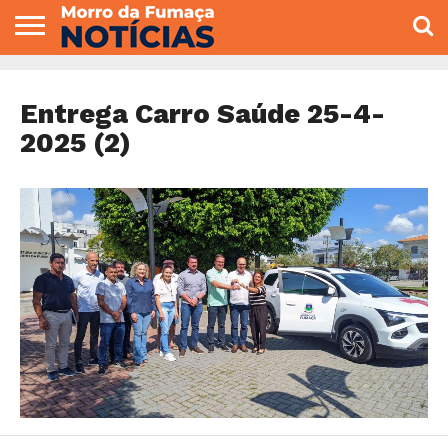
COLUNISTAS
VARIEDADES
ECONOMIA
POLITICA
ESPORTE
CÂMARA DE
GERAL
CONTATO
VEREADORES
Entrega Carro Saúde 25-4-
2025 (2)