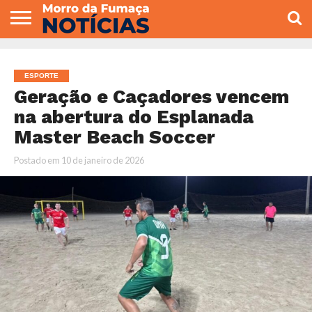
COLUNISTAS
VARIEDADES
ECONOMIA
POLITICA
ESPORTE
CÂMARA DE
GERAL
CONTATO
VEREADORES
ESPORTE
Geração e Caçadores vencem
na abertura do Esplanada
Master Beach Soccer
Postado em
10 de janeiro de 2026