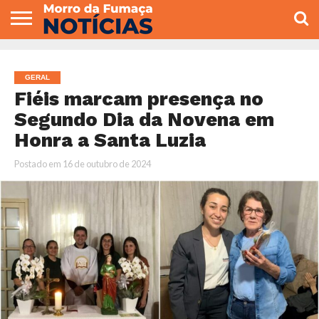
COLUNISTAS
VARIEDADES
ECONOMIA
POLITICA
ESPORTE
CÂMARA DE
GERAL
CONTATO
VEREADORES
GERAL
Fiéis marcam presença no
Segundo Dia da Novena em
Honra a Santa Luzia
Postado em
16 de outubro de 2024