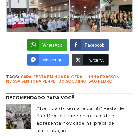
WhatsApp
Facebook
Messenger
Twitter/X
TAGS:
CAPA
,
FESTA EM HONRA
,
GERAL
,
LINHA FRASSON
,
NOSSA SENHORA PERPETUO SOCORRO
,
SÃO PEDRO
RECOMENDADO PARA VOCÊ
Abertura da semana da 68ª Festa de
São Roque reúne comunidade e
apresenta novidade na praça de
alimentação