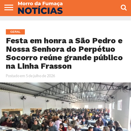
COLUNISTAS
VARIEDADES
ECONOMIA
POLITICA
ESPORTE
CÂMARA DE
GERAL
CONTATO
VEREADORES
GERAL
Festa em honra a São Pedro e
Nossa Senhora do Perpétuo
Socorro reúne grande público
na Linha Frasson
Postado em
5 de julho de 2026