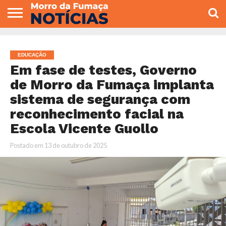
COLUNISTAS
VARIEDADES
ECONOMIA
POLITICA
ESPORTE
CÂMARA DE
GERAL
CONTATO
VEREADORES
EDUCAÇÃO
Em fase de testes, Governo
de Morro da Fumaça implanta
sistema de segurança com
reconhecimento facial na
Escola Vicente Guollo
Postado em
13 de outubro de 2025