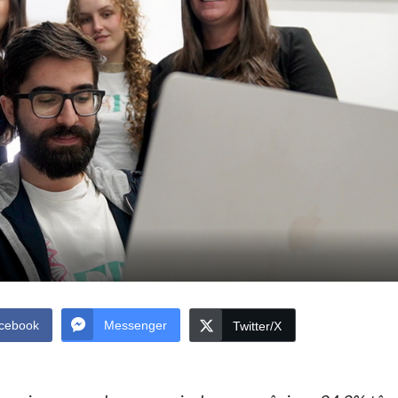
cebook
Messenger
Twitter/X