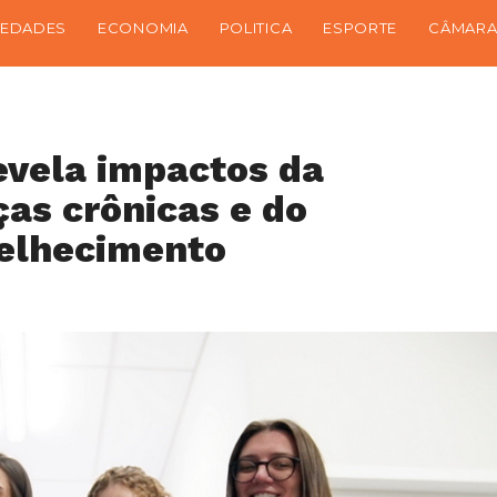
IEDADES
ECONOMIA
POLITICA
ESPORTE
CÂMARA
evela impactos da
ças crônicas e do
velhecimento