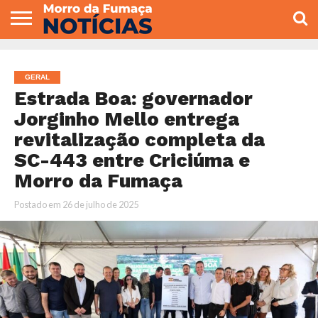
COLUNISTAS
VARIEDADES
ECONOMIA
POLITICA
ESPORTE
CÂMARA DE
GERAL
CONTATO
VEREADORES
GERAL
Estrada Boa: governador
Jorginho Mello entrega
revitalização completa da
SC-443 entre Criciúma e
Morro da Fumaça
Postado em
26 de julho de 2025