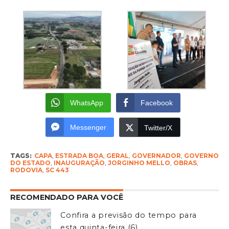
WhatsApp
Facebook
Messenger
Twitter/X
TAGS:
CAPA
,
ESTRADA BOA
,
GERAL
,
GOVERNADOR
,
GOVERNO
DO ESTADO
,
INAUGURAÇÃO
,
JORGINHO MELLO
,
OBRAS
,
RODOVIA
,
SC 443
RECOMENDADO PARA VOCÊ
Confira a previsão do tempo para
esta quinta-feira (6)