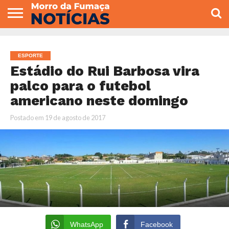
COLUNISTAS
VARIEDADES
ECONOMIA
POLITICA
ESPORTE
CÂMARA DE
GERAL
CONTATO
VEREADORES
ESPORTE
Estádio do Rui Barbosa vira
palco para o futebol
americano neste domingo
Postado em
19 de agosto de 2017
WhatsApp
Facebook